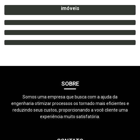
Georreferenciamento de imóveis rurais registro de
imóveis
Laudo avcb corpo de bombeiros
Aerofotogrametria aérea
Aerofotogrametria com drones
SOBRE
Somos uma empresa que busca com a ajuda da
engenharia otimizar processos os tornado mais eficientes e
reduzindo seus custos, proporcionando a você cliente uma
experiência muito satisfatória.